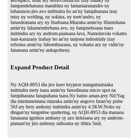
aerospace, solar ary semi-conductor izay mitaky ny
fampandehanana mandritra ny famantaranandro ny
loharanon-jiro avo indrindra ho an'ny fampiharana izay
misy ny welding, ny sokitra, ny toetr'andro, ny
fanasitranana ary ny fisafoana.Miaraka amin'ny fifantohana
amin'ny fahamendrehana avo, ny fampisehoana tsara
indrindra ary ny androm-piainana lava, Namolavola vokatra
isan-karazany izahay ho an'ny tanjona indostrialy izay
refesina amin'ny fahombiazana, ny vokatra ary ny vidin'ny
fananana amin'ny ankapobeny.
Expand Product Detail
Ny AQH-8953 dia jiro laser krypton mangatsiatsiaka
indrindra mety tsara amin'ny fanodinana micro spot na
fampiharana fanapahana tsara.Ny haino aman-jery Nd:Yag
dia mientanentana miaraka amin'ny angovo faran'ny pulse
50J ary hery ambony indrindra amin'ny 4.5KW.Noho ny
dingan'ny tungstène sputtering, ny AQH-8953 dia manana
fananana ignition ambany sy azo itokisana ary ny androm-
piainan'ny jiro ambony mihoatra ny tifitra 5mil.