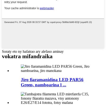
Soraty eto ny hafatrao ary alefaso aminay
vokatra mifandraika
Jiro fiaramanidina LED PAR56
Green, namboarina l ...