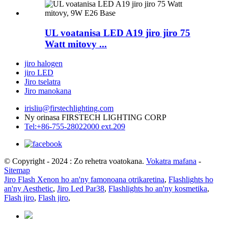
UL voatanisa LED A19 jiro jiro 75
Watt mitovy ...
jiro halogen
jiro LED
Jiro tselatra
Jiro manokana
irisliu@firstechlighting.com
Ny orinasa FIRSTECH LIGHTING CORP
Tel:+86-755-28022000 ext.209
© Copyright - 2024 : Zo rehetra voatokana.
Vokatra mafana
-
Sitemap
Jiro Flash Xenon ho an'ny famonoana otrikaretina
,
Flashlights ho
an'ny Aesthetic
,
Jiro Led Par38
,
Flashlights ho an'ny kosmetika
,
Flash jiro
,
Flash jiro
,