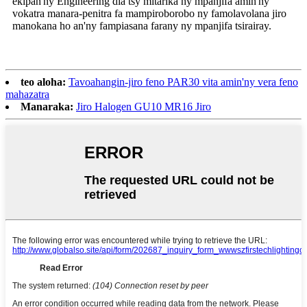
ekipan'ny Engineering dia tsy mitarika ny mpanjifa amin'ny
vokatra manara-penitra fa mampiroborobo ny famolavolana jiro
manokana ho an'ny fampiasana farany ny mpanjifa tsirairay.
teo aloha:
Tavoahangin-jiro feno PAR30 vita amin'ny vera feno
mahazatra
Manaraka:
Jiro Halogen GU10 MR16 Jiro