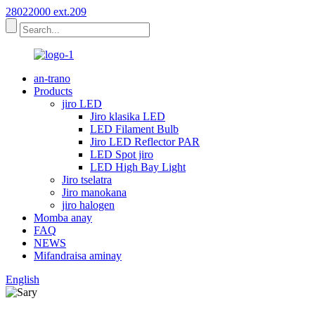
28022000 ext.209
an-trano
Products
jiro LED
Jiro klasika LED
LED Filament Bulb
Jiro LED Reflector PAR
LED Spot jiro
LED High Bay Light
Jiro tselatra
Jiro manokana
jiro halogen
Momba anay
FAQ
NEWS
Mifandraisa aminay
English