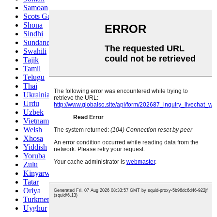
Samoan
Scots Gaelic
Shona
Sindhi
Sundanese
Swahili
Tajik
Tamil
Telugu
Thai
Ukrainian
Urdu
Uzbek
Vietnamese
Welsh
Xhosa
Yiddish
Yoruba
Zulu
Kinyarwanda
Tatar
Oriya
Turkmen
Uyghur