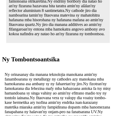
famonoana otrikaretina.Ny endriny boribory dia natao ho
an'ny fizarana hazavana hita taratra amin'ny alàlan'ny
reflector aluminium 8 santimetatra.Ny cathode jiro dia
namboarina tamin'ny fitaovana matevina sy mahatohitra
hafanana mba hisorohana ny hafanana mafana ao amin'ny
fitaovana quartz.Ny jiro dia manana additives ao amin'ny
fifangaroan'ny entona mba hamokatra angovo ambony avo
kokoa nafindra ary natao ho an'ny fizarana ny tombontsoa.
Ny Tombontsoantsika
Ny orinasanay dia manana teknolojia manokana amin'ny
fanamboarana sy metallurgy ny cathodes azy manokana mba
hamokarana asa ambany sy ny faharetan'ny jiro.Ny fizotran'ny
famokarana dia fehezina mafy mba hahazoana antoka fa tsy misy
hamandoana sy singa vahiny ao amin'ny efitrano madio toy ny
tontolo iainana.Ny fitaovana vera sy valopy dia voaisy tombo-
kase hermetika ary tsofina amin'ny endrika isan-karazany
matetika miaraka amin'ny fampidirana dopants mba hanomezana
fanapahana ny halavan'ny onjam-peo na fanatsarana UV.Ny